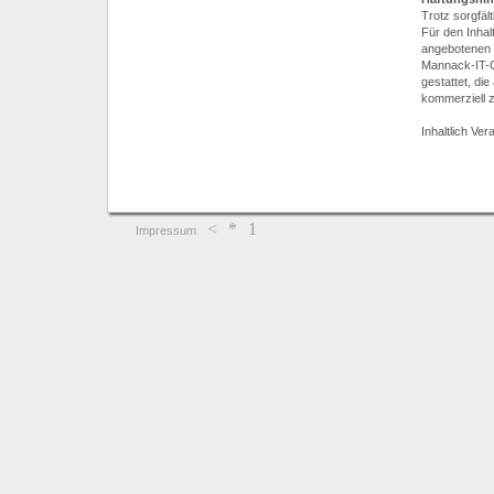
Trotz sorgfält
Für den Inhal
angebotenen I
Mannack-IT-Co
gestattet, di
kommerziell z
Inhaltlich Ve
<
*
1
Impressum